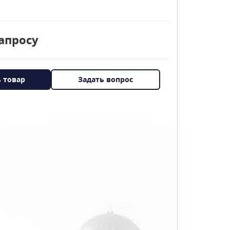
апросу
ь товар
Задать вопрос