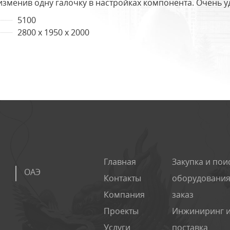
изменив одну галочку в настройках компонента. Очень у
5100
2800 x 1950 x 2000
Главная
Закупка и пои
ОАЭ
Контакты
оборудования
Компания
заказ
Проекты
Инжиниринг 
Услуги
поставка