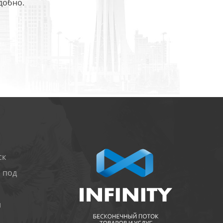
добно.
ск
 под
и