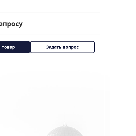
апросу
ь товар
Задать вопрос