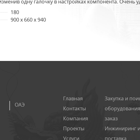
изменив одну галочку в настройках компонента. Очень у
180
900 x 660 x 940
Главная
Закупка и пои
ОАЭ
Контакты
оборудования
Компания
заказ
Проекты
Инжиниринг 
Услуги
поставка