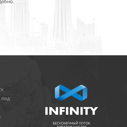
добно.
ск
 под
и