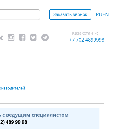
RU
EN
Заказать звонок
Казахстан
:
+7 702 4899998
оизводителей
ь с ведущим специалистом
02) 489 99 98