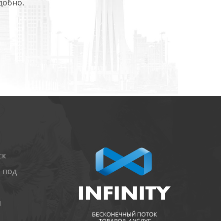
добно.
ск
 под
и