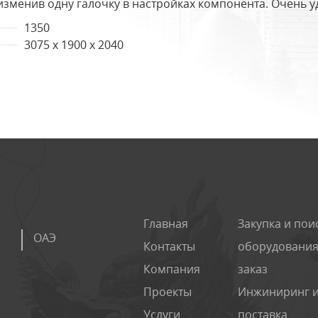
изменив одну галочку в настройках компонента. Очень у
1350
3075 х 1900 х 2040
Главная
Закупка и пои
ОАЭ
Контакты
оборудования
Компания
заказ
Проекты
Инжиниринг 
Услуги
поставка