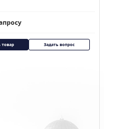
апросу
ь товар
Задать вопрос