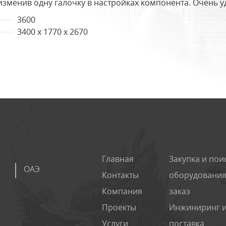
изменив одну галочку в настройках компонента. Очень у
3600
3400 х 1770 х 2670
Главная
Закупка и пои
ОАЭ
Контакты
оборудования
Компания
заказ
Проекты
Инжиниринг 
Услуги
поставка