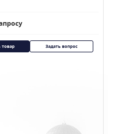
апросу
ь товар
Задать вопрос