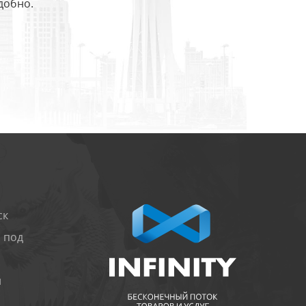
добно.
ск
 под
и