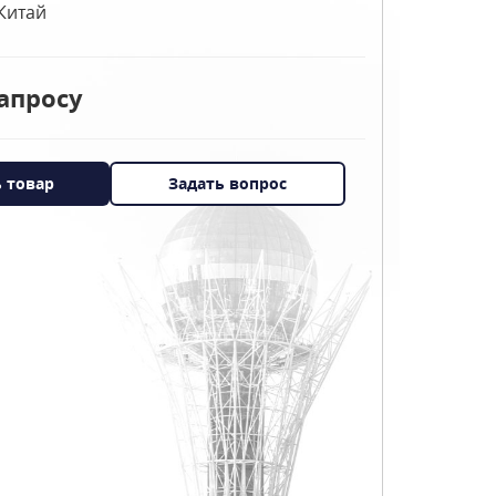
Китай
апросу
ь товар
Задать вопрос