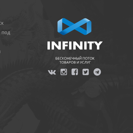
ск
 под
и
я