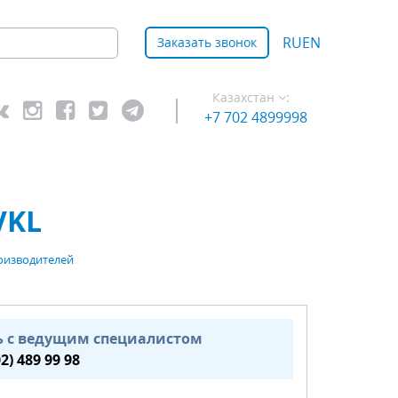
RU
EN
Заказать звонок
Казахстан
:
+7 702 4899998
VKL
оизводителей
ь с ведущим специалистом
02) 489 99 98