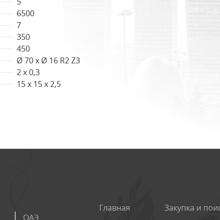
5
6500
7
350
450
Ø 70 x Ø 16 R2 Z3
2 x 0,3
15 x 15 x 2,5
Главная
Закупка и пои
ОАЭ