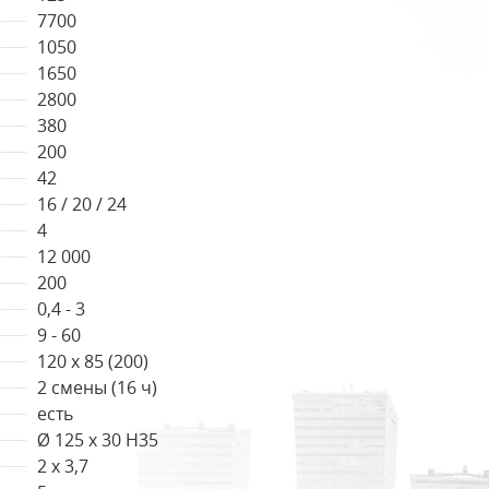
7700
1050
1650
2800
380
200
42
16 / 20 / 24
4
12 000
200
0,4 - 3
9 - 60
120 x 85 (200)
2 смены (16 ч)
есть
Ø 125 x 30 Н35
2 x 3,7