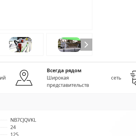
Всегда рядом
ий
Широкая сеть
представительств
NB7CJQVKL
24
125