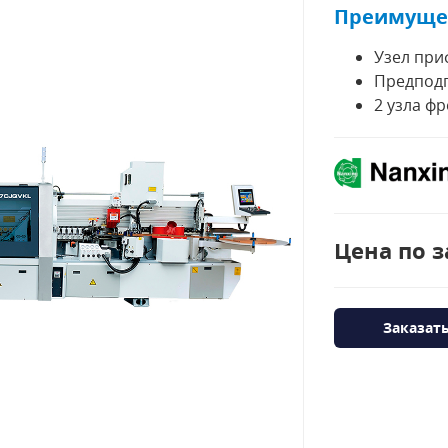
Преимуще
Узел при
Предподг
2 узла ф
Цена по з
Заказат