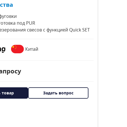
ства
фуговки
отовка под PUR
резерования свесов с функцией Quick SET
Китай
апросу
ь товар
Задать вопрос