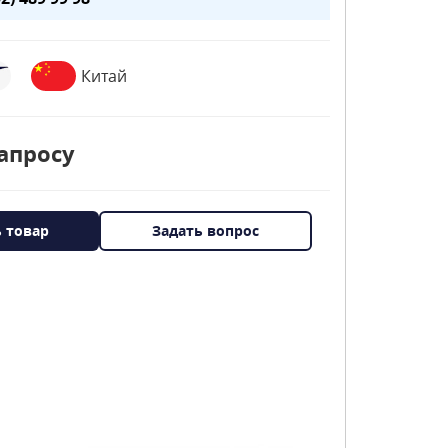
Китай
апросу
ь товар
Задать вопрос