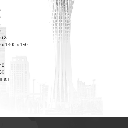
0
0
5
0
 0,8
 x 1300 x 150
 40
 60
яная