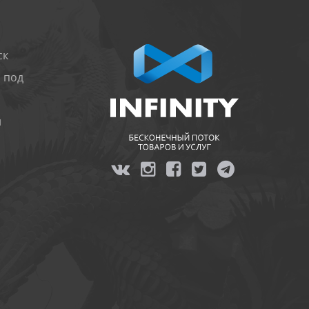
ск
 под
и
я