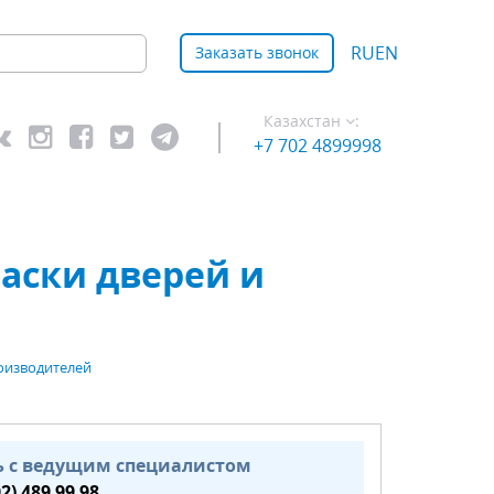
RU
EN
Заказать звонок
Казахстан
:
+7 702 4899998
аски дверей и
оизводителей
ь с ведущим специалистом
02) 489 99 98