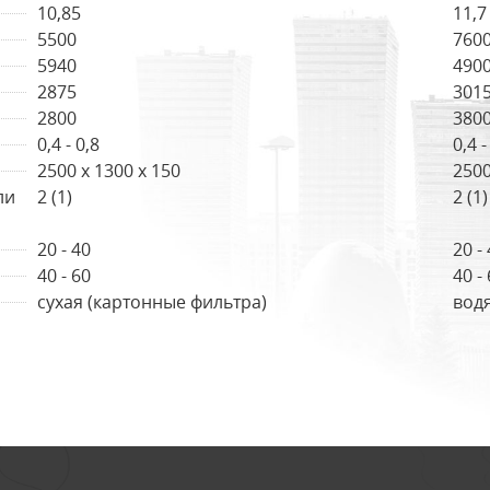
10,85
11,7
5500
760
5940
490
2875
301
2800
380
0,4 - 0,8
0,4 -
2500 x 1300 x 150
2500
ли
2 (1)
2 (1)
20 - 40
20 -
40 - 60
40 -
сухая (картонные фильтра)
вод