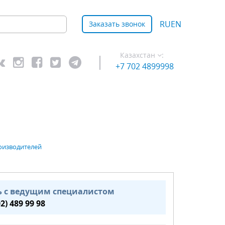
RU
EN
Заказать звонок
Казахстан
:
+7 702 4899998
оизводителей
ь с ведущим специалистом
02) 489 99 98