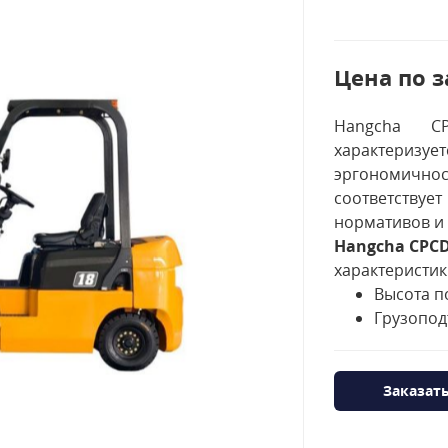
Цена по з
Hangcha CP
характериз
эргономично
соответству
нормативов и 
Hangcha CPC
характеристик
Высота п
Грузопод
Заказат