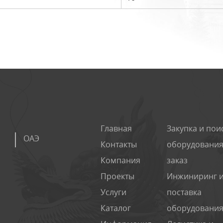
Главная
Закупка и пои
ОАЭ
Контакты
оборудования
Компания
заказ
Проекты
Инжиниринг 
Услуги
поставка
Каталог
оборудовани