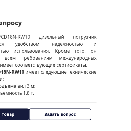
апросу
CD18N-RW10 дизельный погрузчик
уется удобством, надежностью и
стью использования. Кроме того, он
ет всем требованиям международных
имеет соответствующие сертификаты.
D18N-RW10
имеет следующие технические
и:
одъема вил 3 м;
ъемность 1.8 т.
ь товар
Задать вопрос