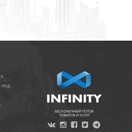
ск
 под
и
я