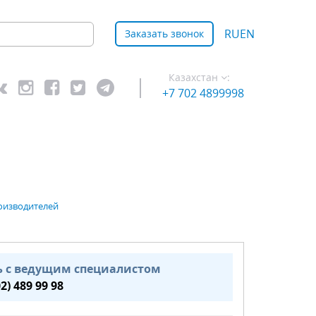
RU
EN
Заказать звонок
Казахстан
:
+7 702 4899998
оизводителей
ь с ведущим специалистом
02) 489 99 98