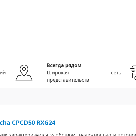
Всегда рядом
ий
Широкая сеть
представительств
cha CPCD50 RXG24
ик характеризуется удобством, надежностью и эргоно