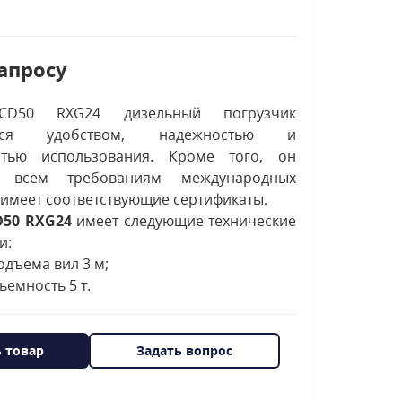
апросу
CD50 RXG24 дизельный погрузчик
уется удобством, надежностью и
стью использования. Кроме того, он
ет всем требованиям международных
имеет соответствующие сертификаты.
D50 RXG24
имеет следующие технические
и:
одъема вил 3 м;
ьемность 5 т.
ь товар
Задать вопрос