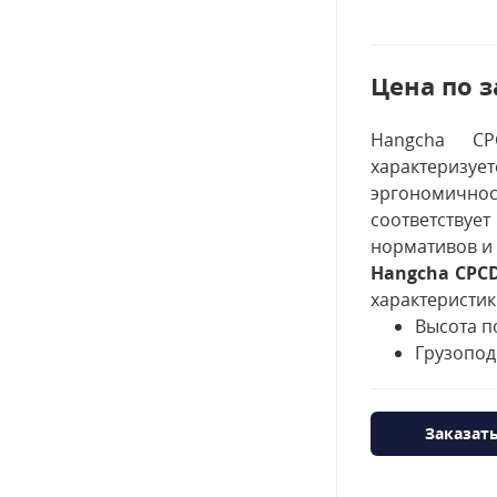
Цена по з
Hangcha CP
характериз
эргономично
соответству
нормативов и 
Hangcha CPC
характеристик
Высота п
Грузопод
Заказат