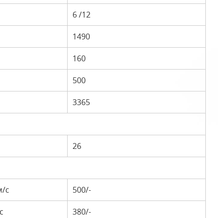
6 /12
1490
160
500
3365
26
м/с
500/-
с
380/-