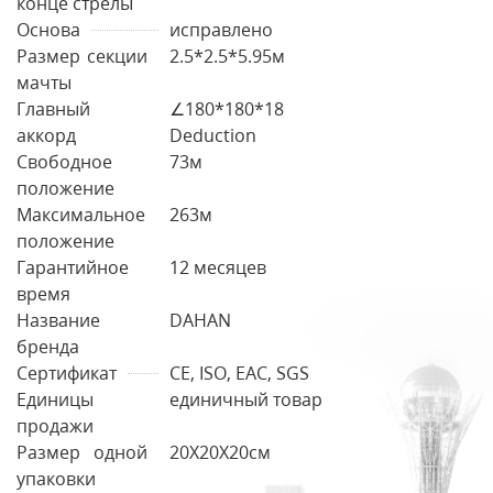
конце стрелы
Основа
исправлено
Размер секции
2.5*2.5*5.95м
мачты
Главный
∠180*180*18
аккорд
Deduction
Свободное
73м
положение
Максимальное
263м
положение
Гарантийное
12 месяцев
время
Название
DAHAN
бренда
Сертификат
CE, ISO, EAC, SGS
Единицы
единичный товар
продажи
Размер одной
20X20X20см
упаковки