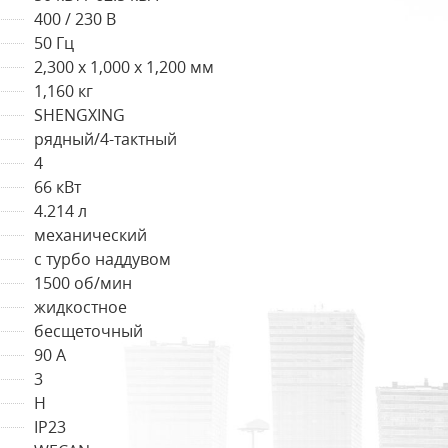
400 / 230 В
50 Гц
2,300 x 1,000 x 1,200 мм
1,160 кг
SHENGXING
рядный/4-тактный
4
66 кВт
4.214 л
механический
с турбо наддувом
1500 об/мин
жидкостное
бесщеточный
90 А
3
Н
IP23