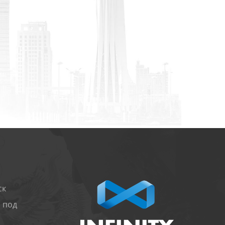
ск
 под