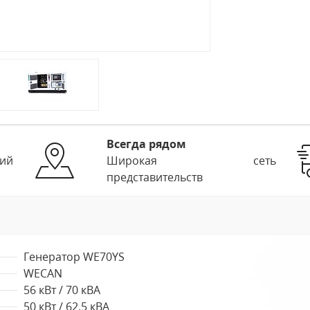
Всегда рядом
ий
Широкая сеть
представительств
Генератор WE70YS
WECAN
56 кВт / 70 кВА
50 кВт / 62.5 кВА