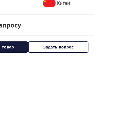
Китай
апросу
ь товар
Задать вопрос