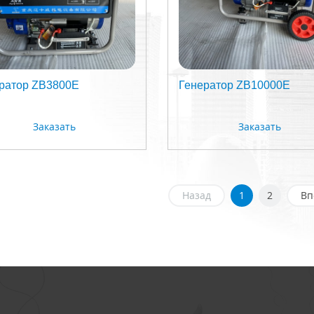
ратор ZB3800E
Генератор ZB10000E
Заказать
Заказать
Назад
1
2
Вп