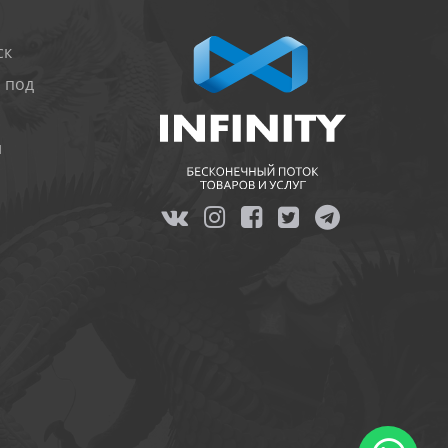
ск
 под
и
я