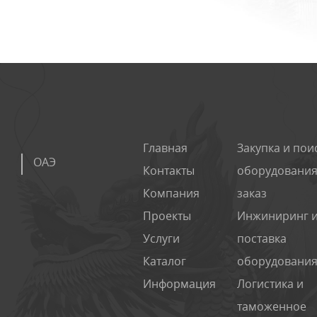
Главная
Закупка и пои
ОАЭ
Контакты
оборудования
Компания
заказ
Проекты
Инжиниринг 
Услуги
поставка
Каталог
оборудовани
Информация
Логистика и
таможенное