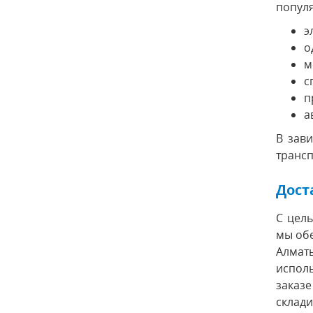
популя
э
о
м
с
п
а
В зав
трансп
Дост
С цел
мы обе
Алмат
испол
заказ
склади