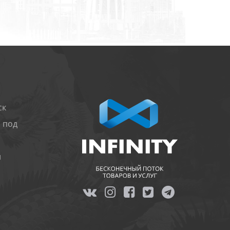
ск
 под
и
я