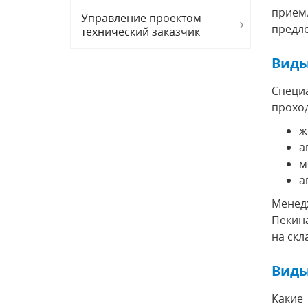
прием
Управление проектом
предло
технический заказчик
Виды
Специ
прохо
ж
а
м
а
Менед
Пекина
на скл
Виды
Какие