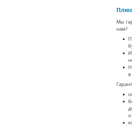
Плюс
Мы гар
нам?
П
б
И
н
Н
в
Гарант
о
б
д
о
к